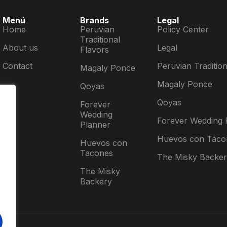
Menú
Brands
Legal
Home
Peruvian
Policy Center
Traditional
About us
Legal
Flavors
Contact
Peruvian Tradition
Magaly Ponce
Magaly Ponce
Qoyas
Qoyas
Forever
Wedding
Forever Wedding 
Planner
Huevos con Taco
Huevos con
Tacones
The Misky Backe
The Misky
Backery