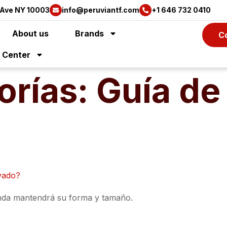
 Ave NY 10003
info@peruviantf.com
+1 646 732 0410
About us
Brands
C
y Center
orías:
Guía de
vado?
renda mantendrá su forma y tamaño.