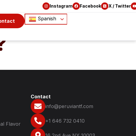
Instagram
Facebook
X / Twitter
Spanish
ontact
?
Contact
info@peruviantf.com
+1 646 732 0410
al Flavor
16 2nd Ave NY 10003