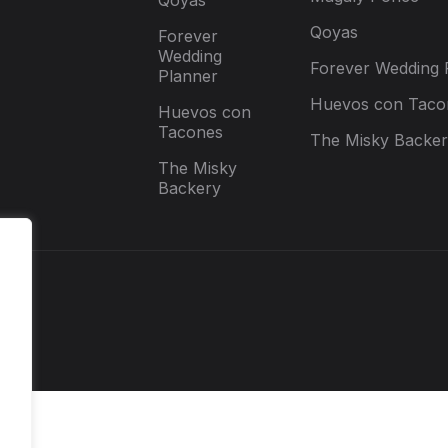
Qoyas
Qoyas
Forever
Wedding
Forever Wedding 
Planner
Huevos con Taco
Huevos con
Tacones
The Misky Backe
The Misky
Backery