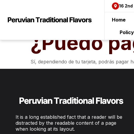
content
16 2nd
Home
Polic
¿Puedo pa
Sí, dependiendo de tu tarjeta, podrás pagar ha
It is a long established fact that a reader will be
distracted by the readable content of a page
when looking at its layout.