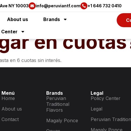
 Ave NY 10003
info@peruviantf.com
+1 646 732 0410
About us
Brands
C
y Center
gar en cuotas
sta en 6 cuotas sin interés.
Menú
Brands
Legal
Home
Peruvian
Policy Center
Traditional
About us
Legal
Flavors
Contact
Peruvian Tradition
Magaly Ponce
Magaly Ponce