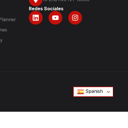
Redes Sociales
Planner
nes
ry
Spanish