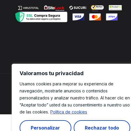
Valoramos tu privacidad
Usamos cookies para mejorar su experiencia de
navegación, mostrarle anuncios o contenidos
© 2025 Ecommerce. Todos los derechos reservados.
personalizados y analizar nuestro tráfico. Al hacer clic en
“Aceptar todo” usted da su consentimiento a nuestro uso
de las cookies.
Política de cookies
Personalizar
Rechazar todo